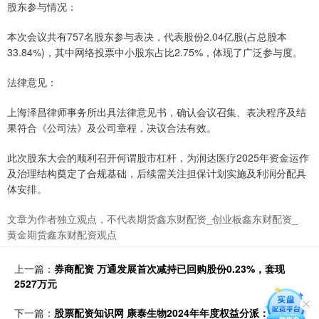
股东参与情况：
本次会议共有757名股东参与表决，代表股份2.04亿股(占总股本
33.84%)，其中网络投票中小股东占比2.75%，体现了广泛参与度。
法律意见：
上海泽昌律师事务所出具法律意见书，确认会议召集、表决程序及结
果符合《公司法》及公司章程，决议合法有效。
此次股东大会的顺利召开何谓股市杠杆，为润达医疗2025年资金运作
及治理结构奠定了合规基础，后续需关注担保计划实施及利润分配具
体安排。
文章为作者独立观点，不代表期货鑫东财配资_创业板鑫东财配资_
黄金期货鑫东财配资观点
上一篇：
券商配资 万通发展首次减持已回购股份0.23%，套现
2527万元
下一篇：
股票配资知识网 康泰生物2024年年度权益分派：每10股