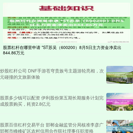
期货鑫东财配资
2026-06-16
证券之星消息，截至2025年8月5日收盘，西宁特钢(600117)报收于
4.75元，下跌4.81%，换手率14.29%，
股票杠杆在哪里申请 *ST苏吴（600200）8月5日主力资金净卖出
844.86万元
炒股杠杆公司 DNF手游苍穹贵族号主题游轮亮相，次
元碰撞的文旅新体验
股票多少钱可以配资 伊利股份第五期长期服务计划完
成股票购买，耗资2.8亿元
股票百倍杠杆交易平台 邯郸金融监管分局核准李彦广
邯郸市峰峰矿区农村信用合作联社理事任职资格