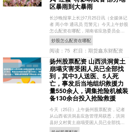
区暴雨到大暴雨
长沙晚报掌上长沙7月25日讯（全媒体记
者 周小华 通讯员 范警元）今天上午炒股
怎么配资在哪配，湖南省应急委员会办
公室发布汛情提醒，台风“红霞”26日至27
炒股怎么配资在哪配
日影响....
阅读：
75
栏目：
期货鑫东财配资
扬州股票配资 山西洪洞黄土
崩塌灾害受困人员已全部找
到，其中3人送医、5人死
亡，事发后当地组织救援力
量550余人，调集抢险机械装
备130余台投入抢险救援
今天（25日）上午扬州股票配资，记者
从山西省洪洞县应急管理局获悉，洪洞
县好义村黄土崩塌受困人员已全部找
到。其中，3人送医救治，生命体征平
扬州股票配资