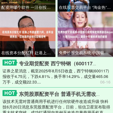
配资用哪个软件 一汪创投活水，润泽大湾区“科创雨林”丨魅力湾区·相约南沙
在线股票交易平台 “淘金热”席卷亚洲！年轻人正成为“买金主力军”，但牛市正在接近尾声？
在线资本分配杠杆 赴港上市遇监管六问、去年业绩承压，迈瑞医疗全球化征程迎考
免费炒股交易系统 中国银行信用审批部原副总&quot;落马&quot;，离职十年辗转多地仍被查
专业期货配资 西宁特钢（600117）8月5日主力资金净卖出2.73亿元
证券之星消息，截至2025年8月5日收盘，西宁特钢(600117)
报收于4.75元，下跌4.81%，换手率14.29%，成交量465.06
万手，成交额22.33....
06-16
东莞股票配资平台 普通手机无需改造也能直连卫星！中国首例打通 通话质量比肩地面5G
该技术无需对普通商用手机进行任何软硬件改造或升级 快科
技6月20日消息东莞股票配资平台，日前，垣信卫星宣布取得
重大技术突破，成功打通国内首例无改造存量商用手机直....