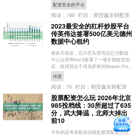
受益于数据中心的强劲表现和有利的汇
配资安全的平台
率变动，....
阅读：
180
栏目：
期货鑫东财配资
2023最安全的杠杆炒股平台
传英伟达签署500亿美元德州
数据中心租约
据多方报道，芯片巨头英伟达已与数据
中心运营商Hut 8签署了一项长期租赁协
议，租用其位于得克萨斯州Beacon Point
的1吉瓦AI数据中心园区。该交易基础
传英
合....
阅读：
76
栏目：
期货鑫东财配资
股票配资怎么玩 2026年北京
985投档线：30所超过了635
分，武大降温，北师大掉出
前10
今年的高考录取依旧精彩股票配资怎么