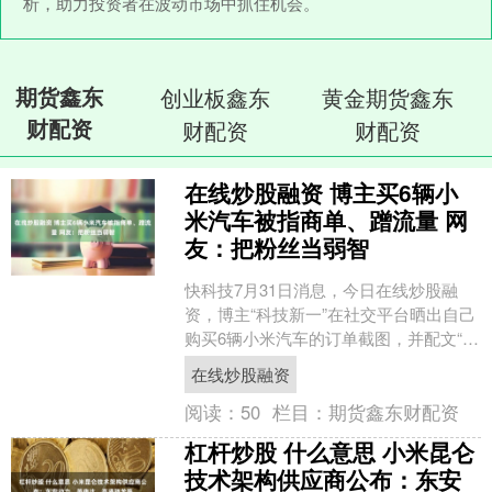
析，助力投资者在波动市场中抓住机会。
期货鑫东
创业板鑫东
黄金期货鑫东
财配资
财配资
财配资
在线炒股融资 博主买6辆小
米汽车被指商单、蹭流量 网
友：把粉丝当弱智
快科技7月31日消息，今日在线炒股融
资，博主“科技新一”在社交平台晒出自己
购买6辆小米汽车的订单截图，并配文“买
了六辆小米汽车了，还差一辆就能召唤
在线炒股融资
雷总了”。 内....
阅读：
50
栏目：
期货鑫东财配资
杠杆炒股 什么意思 小米昆仑
技术架构供应商公布：东安