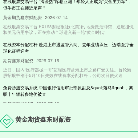
在线股票交易平台 “淘金热”席卷亚洲！年轻人正成为“买金主力军”，
但牛市正在接近尾声？
黄金期货鑫东财配资
2026-07-14
在线股票交易平台 FX168财经报社(北美)讯 地缘政治冲突、通胀担忧
和美元信用争议，正在推动全球进入新一轮“黄金时代”
在线资本分配杠杆 赴港上市遇监管六问、去年业绩承压，迈瑞医疗全
球化征程迎考
期货鑫东财配资
2026-07-16
近日，国内“医疗器械一哥”迈瑞医疗赴港上市之路广受关注。首轮港
股招股书刚于5月10日失效在线资本分配杠杆，公司次日便火速
免费炒股交易系统 中国银行信用审批部原副总&quot;落马&quot;，离
职十年辗转多地仍被查
期货鑫东财配资
2026-07-16
从银行风控体系核心岗位，到深圳地产龙头企业副总裁，再到保险资
黄金期货鑫东财配资
管机构高管免费炒股交易系统，辛强在离开中国银行系统近十年后，
专业期货配资 西宁特钢（600117）8月5日主力资金净卖出2.73亿元