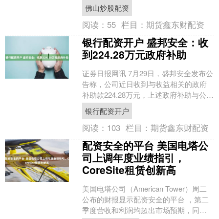
不存在逾期担保的情形。 （文章来源：
佛山炒股配资
证券日报）佛山炒....
阅读：
55
栏目：
期货鑫东财配资
银行配资开户 盛邦安全：收
到224.28万元政府补助
证券日报网讯 7月29日，盛邦安全发布公
告称，公司近日收到与收益相关的政府
补助款224.28万元，上述政府补助与公司
日常经营活动有关。 （文章来源：证券
银行配资开户
日报）银....
阅读：
103
栏目：
期货鑫东财配资
配资安全的平台 美国电塔公
司上调年度业绩指引，
CoreSite租赁创新高
美国电塔公司（American Tower）周二
公布的财报显示配资安全的平台 ，第二
季度营收和利润均超出市场预期，同时