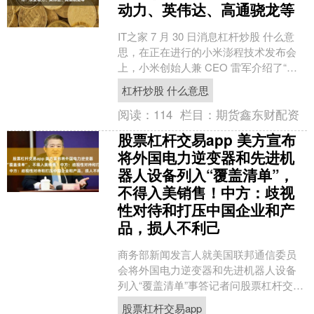
动力、英伟达、高通骁龙等
IT之家 7 月 30 日消息杠杆炒股 什么意
思，在正在进行的小米澎程技术发布会
上，小米创始人兼 CEO 雷军介绍了“小
米昆仑技术架构”，其中包含小米昆仑平
杠杆炒股 什么意思
台、....
阅读：
114
栏目：
期货鑫东财配资
股票杠杆交易app 美方宣布
将外国电力逆变器和先进机
器人设备列入“覆盖清单”，
不得入美销售！中方：歧视
性对待和打压中国企业和产
品，损人不利己
商务部新闻发言人就美国联邦通信委员
会将外国电力逆变器和先进机器人设备
列入“覆盖清单”事答记者问股票杠杆交易
app。 有记者问：美东时间7月28日，美
股票杠杆交易app