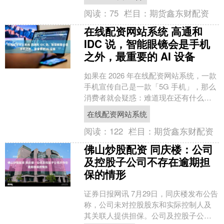
国联邦通信委....
阅读：
75
栏目：
期货鑫东财配资
在线配资网站系统 高通和
IDC 说，智能眼镜会是手机
之外，最重要的 AI 设备
如果在 2026 年在线配资网站系统，一款
手机宣传自己是一款「5G 手机」，那么
消费者就会疑惑：难道现在还有什么新
机不支持 5G 吗？ 类似的，现在诸多手
在线配资网站系统
机开始....
阅读：
122
栏目：
期货鑫东财配资
佛山炒股配资 同庆楼：公司
及控股子公司不存在逾期担
保的情形
证券日报网讯 7月29日，同庆楼发布公告
称，公司未对控股股东和实际控制人及
其关联人提供担保。公司及控股子公司