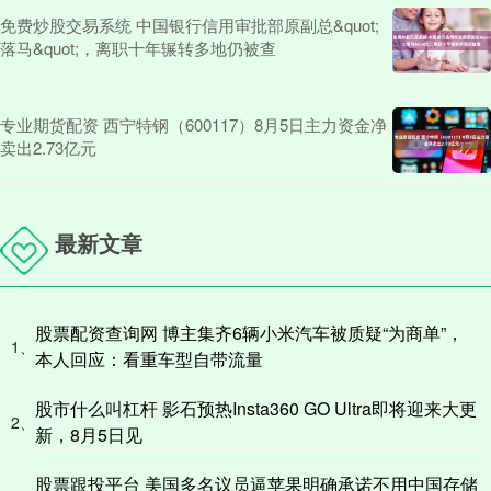
免费炒股交易系统 中国银行信用审批部原副总&quot;
落马&quot;，离职十年辗转多地仍被查
专业期货配资 西宁特钢（600117）8月5日主力资金净
卖出2.73亿元
最新文章
股票配资查询网 博主集齐6辆小米汽车被质疑“为商单”，
1、
本人回应：看重车型自带流量
股市什么叫杠杆 影石预热Insta360 GO Ultra即将迎来大更
2、
新，8月5日见
股票跟投平台 美国多名议员逼苹果明确承诺不用中国存储