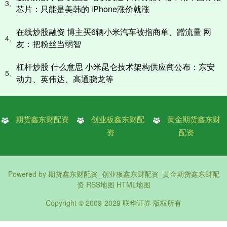
3、
芯片：只能是美韩的 iPhone涨价就涨
在线炒股融资 博主买6辆小米汽车被指商单、蹭流量 网
4、
友：把粉丝当弱智
杠杆炒股 什么意思 小米昆仑技术架构供应商公布：东安
5、
动力、英伟达、高通骁龙等
期货鑫东财配资
创业板鑫东财配
黄金期货鑫东财
资
配资
Powered by
期货鑫东财配资_创业板鑫东财配资_黄金期货鑫东财配
资
RSS地图
HTML地图
Copyright
© 2009-2029
联华证券
版权所有