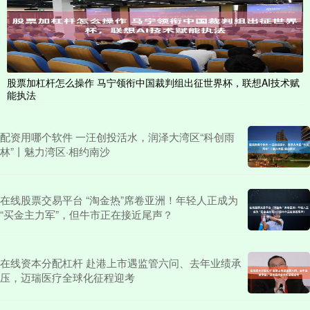
股票加杠杆怎么操作 马宁领衔中国裁判组出征世界杯，联想AI技术赋
能执法
配资用哪个软件 一汪创投活水，润泽大湾区“科创雨
林”丨魅力湾区·相约南沙
在线股票交易平台 “淘金热”席卷亚洲！年轻人正成为
“买金主力军”，但牛市正在接近尾声？
在线资本分配杠杆 赴港上市遇监管六问、去年业绩承
压，迈瑞医疗全球化征程迎考