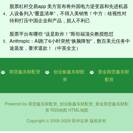
股票杠杆交易app 美方宣布将外国电力逆变器和先进机器
人设备列入“覆盖清单”，不得入美销售！中方：歧视性对
4、
待和打压中国企业和产品，损人不利己
股票平台有哪些 “这是欺诈！”斯坦福顶尖教授怒怼
Anthropic：AI跑了6小时突然“换脑降智”，数百美元任务中
5、
途蒸发，要求退款！（中英全文）
期货鑫东财配资
创业板鑫东财配
黄金期货鑫东财
资
配资
Powered by
期货鑫东财配资_创业板鑫东财配资_黄金期货鑫东财配
资
RSS地图
HTML地图
Copyright
© 2009-2029
联华证券
版权所有