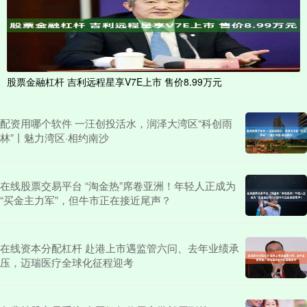
股票金融杠杆 吉利远程星享V7E上市 售价8.99万元
配资用哪个软件 一汪创投活水，润泽大湾区“科创雨
林”丨魅力湾区·相约南沙
在线股票交易平台 “淘金热”席卷亚洲！年轻人正成为
“买金主力军”，但牛市正在接近尾声？
在线资本分配杠杆 赴港上市遇监管六问、去年业绩承
压，迈瑞医疗全球化征程迎考