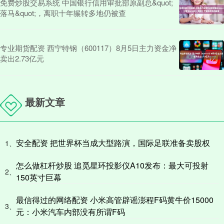
免费炒股交易系统 中国银行信用审批部原副总&quot;
落马&quot;，离职十年辗转多地仍被查
专业期货配资 西宁特钢（600117）8月5日主力资金净
卖出2.73亿元
最新文章
安全配资 把世界杯当成大型路演，国际足联准备卖股权
1、
怎么做杠杆炒股 追觅星环投影仪A10发布：最大可投射
2、
150英寸巨幕
最信得过的网络配资 小米高管辟谣澎程F码黄牛价15000
3、
元：小米汽车内部没有所谓F码